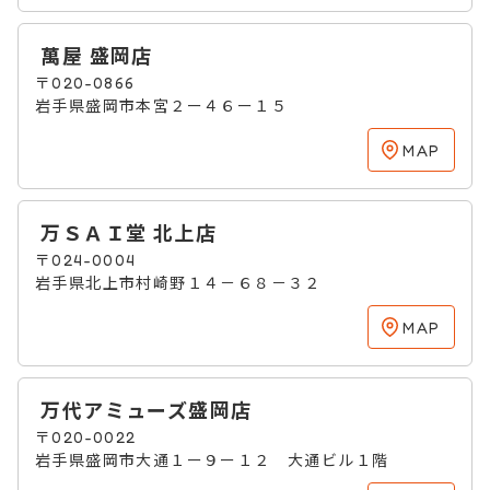
萬屋 盛岡店
〒020-0866
岩手県盛岡市本宮２ー４６ー１５
MAP
万ＳＡＩ堂 北上店
〒024-0004
岩手県北上市村崎野１４－６８－３２
MAP
万代アミューズ盛岡店
〒020-0022
岩手県盛岡市大通１ー９ー１２ 大通ビル１階