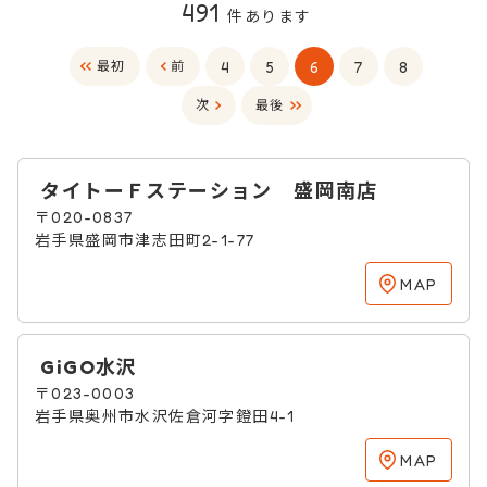
491
件あります
4
5
6
7
8
最初
前
次
最後
タイトーＦステーション 盛岡南店
〒020-0837
岩手県盛岡市津志田町2-1-77
MAP
GiGO水沢
〒023-0003
岩手県奥州市水沢佐倉河字鐙田4-1
MAP