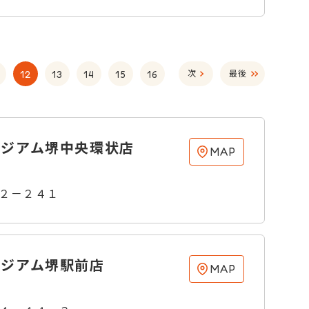
12
13
14
15
16
次
最後
ジアム堺中央環状店
MAP
２－２４１
ジアム堺駅前店
MAP