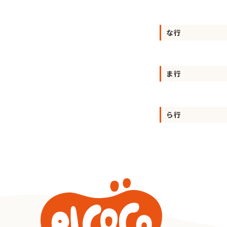
な行
ま行
ら行