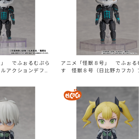
号」 でふぉるむぷら
アニメ「怪獣８号」 でふぉる
フルアクションデフォ
す 怪獣８号（日比野カフカ）
クションデフォルメフィギュア