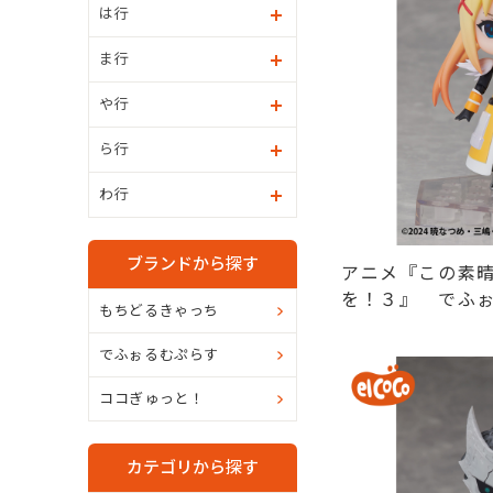
は行
ま行
や行
ら行
わ行
ブランドから探す
アニメ『この素
を！３』 でふ
もちどるきゃっち
ス フルアクシ
ュア
でふぉるむぷらす
ココぎゅっと！
カテゴリから探す