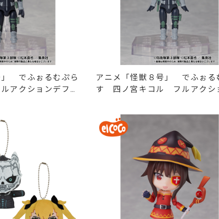
号」 でふぉるむぷら
アニメ「怪獣８号」 でふぉる
フルアクションデフォ
す 四ノ宮キコル フルアクシ
フォルメフィギュア