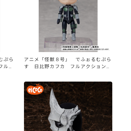
むぷら
アニメ「怪獣８号」 でふぉるむぷら
フルア
す 日比野カフカ フルアクションデ
フォルメフィギュア