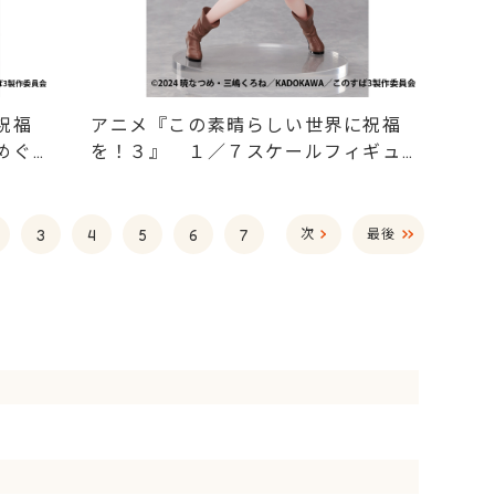
祝福
アニメ『この素晴らしい世界に祝福
めぐみ
を！３』 １／７スケールフィギュ
フィギ
ア アクア
3
4
5
6
7
次
最後