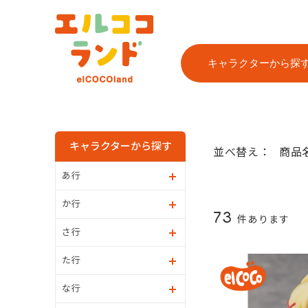
キャラクターから探
キャラクターから探す
並べ替え：
商品
あ行
か行
73
件あります
さ行
た行
な行