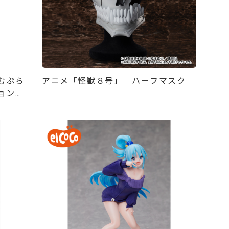
むぷら
アニメ「怪獣８号」 ハーフマスク
ョンデ