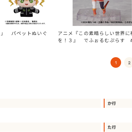
号」 パペットぬいぐ
アニメ『この素晴らしい世界に
を！３』 でふぉるむぷらす 
ん フルアクションデフォルメ
ュア
1
2
か行
た行