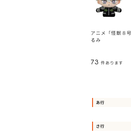
アニメ「怪獣８
るみ
73
件あります
あ行
さ行