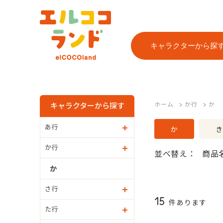
キャラクターから探
ホーム
>
か行
>
か
キャラクターから探す
あ行
か
き
か行
並べ替え：
商品
か
さ行
15
件あります
た行