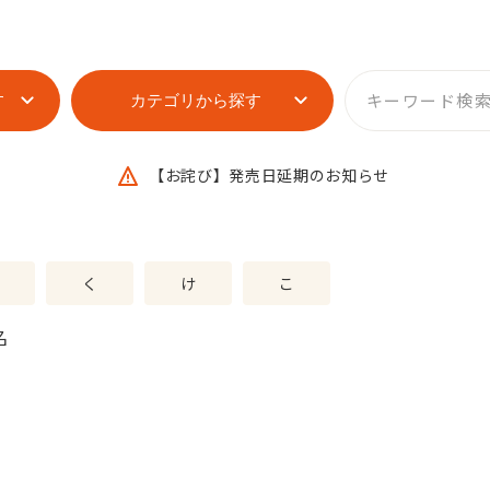
す
カテゴリから探す
【お詫び】発売日延期のお知らせ
く
け
こ
名