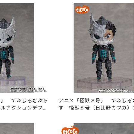
号」 でふぉるむぷら
アニメ「怪獣８号」 でふぉる
フルアクションデフォ
す 怪獣８号（日比野カフカ）
クションデフォルメフィギュア