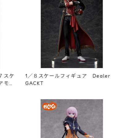
７スケ
1／８スケールフィギュア Dealer
アモン
GACKT