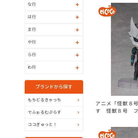
な行
は行
ま行
や行
ら行
わ行
ブランドから探す
もちどるきゃっち
アニメ「怪獣８
す 怪獣８号 
でふぉるむぷらす
ルメフィギュア
ココぎゅっと！