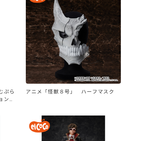
むぷら
アニメ「怪獣８号」 ハーフマスク
ョンデ