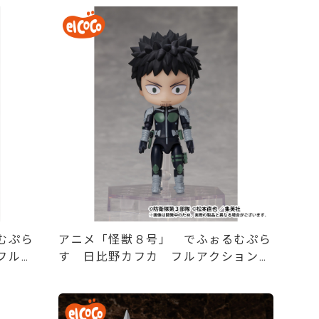
むぷら
アニメ「怪獣８号」 でふぉるむぷら
フルア
す 日比野カフカ フルアクションデ
フォルメフィギュア