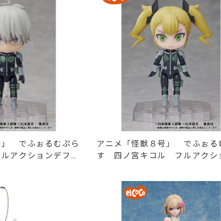
号」 でふぉるむぷら
アニメ「怪獣８号」 でふぉる
フルアクションデフォ
す 四ノ宮キコル フルアクシ
フォルメフィギュア