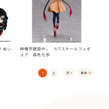
！ぬい
神椿市建設中。 1/7スケールフィギ
ュア 森先化歩
1
2
次
最後